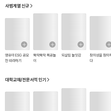
사범계열 신규
영유아 ESG 공모
뚝딱뚝딱 목공놀
되살림 놀잇감
창의성을 창의
전 따라하기
이
다
대학교재/전문서적 인기