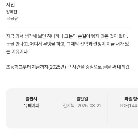
서전
양혜진
공유
지금 와서 생각해 보면 하나하나 그분의 손길이 닿지 않은 것이 없다.
누굴 만나고, 어디서 무엇을 하고, 그때의 선택과 결정이 지금 내가 있
는 이유이다.
초등학교부터 지금까지(2025년) 큰 사건을 중심으로 글을 써 내려갔
고, 그러던 와중에 예배를 못 드리게 했던 아빠, 술을 마시다가 만난 남
편 그리고 내 마지막 직장이라 생각했던 SK브로드밴드에서 만난 박
집사.
출판사
출간일
파일 형
귀중한 사건과 만남이었다. 내 인생은 신앙의 여정과도 같다. 그 후 내
유페이퍼
전자책 :
2025-08-22
PDF(1.44
삶은 하나님 앞에서 늘 선택과 결정을 하고, 지금 여기엔 사람 앞에서
내 신앙을 고백하는 시간이다.
평범하지 않았던 내 삶을 이야기해 본다.