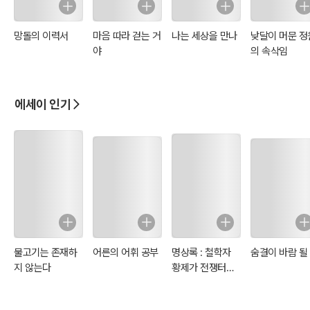
망돌의 이력서
마음 따라 걷는 거
나는 세상을 만나
낮달이 머문 정
야
의 속삭임
에세이 인기
물고기는 존재하
어른의 어휘 공부
명상록 : 철학자
숨결이 바람 될
지 않는다
황제가 전쟁터에
서 자신에게 쓴 일
기