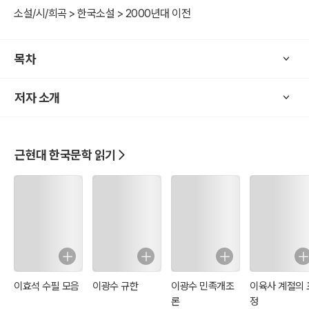
소설/시/희곡 > 한국소설 > 2000년대 이전
목차
저자 소개
근현대 한국문학 읽기
이효석 수필 모음
이광수 규한
이광수 민족개조
이육사 계절의 
론
정