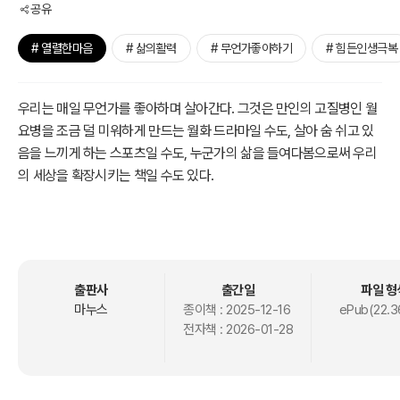
공유
# 열렬한마음
# 삶의활력
# 무언가좋아하기
# 힘든인생극복
우리는 매일 무언가를 좋아하며 살아간다. 그것은 만인의 고질병인 월
요병을 조금 덜 미워하게 만드는 월화 드라마일 수도, 살아 숨 쉬고 있
음을 느끼게 하는 스포츠일 수도, 누군가의 삶을 들여다봄으로써 우리
의 세상을 확장시키는 책일 수도 있다.
전작 『웰컴 투 패닉 에어포트 : 나는 공황장애가 있는 공항 직원입니다』
에서 코로나로 인한 실직과 사랑하는 이와의 작별, 공황장애와 불안장
애, 우울증을 고백했던 저자가 이번에는 자신을 살게 하는 것들에 대해
이야기한다. 그는 걷잡을 수 없이 빠른 속도로 다가오는 덕질 대상에 <
출판사
출간일
파일 형
카드캡터 체리>의 “봉인 해제”를 외치며 항복을 선언하고, 그것과 강
마누스
종이책 :
2025-12-16
ePub(22.3
전자책 :
2026-01-28
렬한 사랑에 빠진다. 이른바 ‘덕통사고’를 당하고 만 것이다.
저자는 우리의 삶을 지탱해주는 것과 그것을 좋아하는 마음이 지닌 가
치를 특유의 유쾌한 문체로 풀어낸다. 유쾌하지만, 가볍지 않다. 좋아