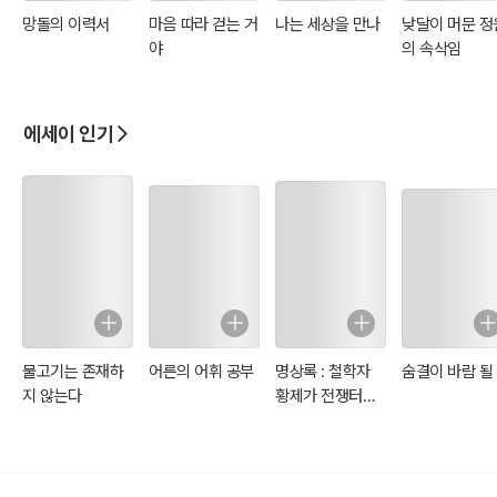
망돌의 이력서
마음 따라 걷는 거
나는 세상을 만나
낮달이 머문 정
야
의 속삭임
에세이 인기
물고기는 존재하
어른의 어휘 공부
명상록 : 철학자
숨결이 바람 될
지 않는다
황제가 전쟁터에
서 자신에게 쓴 일
기