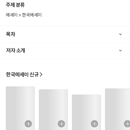
주제 분류
하는 것을 찾기 위해 고민하는 찰나조차 사치로 여기게끔 하는 각박한
현실에, 저자의 글은 묵직한 울림을 준다. 저자의 글을 읽다 보면 어디
에세이 > 한국에세이
선가 물음 하나가 들리는 것만 같다. “당신은 지금, 좋아하는 것을 마음
껏 좋아하고 있나요?”
목차
저자 소개
한국에세이 신규