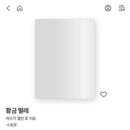
황금 벌레
에드거 앨런 포 지음
공유