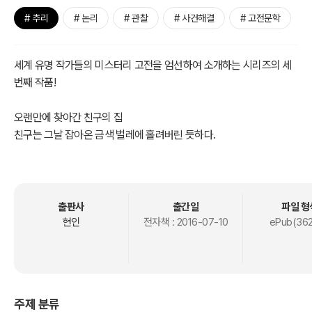
# 추리
# 논리
# 관찰
# 사건해결
# 고전문학
세계 유명 작가들의 미스터리 고전을 엄선하여 소개하는 시리즈의 세
번째 작품!
오랜만에 찾아간 친구의 집
친구는 그날 잡아온 금색 벌레에 홀려버린 듯하다.
그로부터 며칠 후 주인의 정신이 이상해졌다며 친구의 하인이 찾아오
는데…….
출판사
출간일
파일 형
현인
전자책 :
2016-07-10
ePub(362
주제 분류