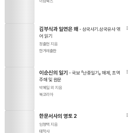
이담북스
김부식과 일연은 왜
- 삼국사기.삼국유사 엮
어 읽기
정출헌 지음
한겨레출판
이순신의 일기
- 국보 『난중일기』 해제, 초역
주해 및 원문
박혜일 외 지음
북코리아
한문서사의 영토 2
임형택 지음
태학사