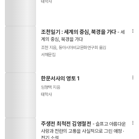
태학사
조천일기 : 세계의 중심, 북경을 가다
- 세
계의 중심, 북경을 가다
조헌 지음, 동아시아비교문화연구회 옮김
서해문집
한문서사의 영토 1
임형택 지음
태학사
주생전 최척전 김영철전
- 슬프고 아름다운
사랑과 전란의 고통을 사실적으로 그린 애정 ·
전기 소설