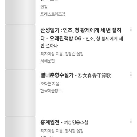
권필
포레스트위즈덤
산성일기 : 인조, 청 황제에게 세 번 절하
다 - 오래된책방 06
- 인조, 청 황제에게 세
번 절하다
작자미상 지음, 김광순 옮김
서해문집
열녀춘향수절가
- 烈女春香守節歌
오학균 지음
한국학술정보
홍계월전
- 여성영웅소설
작자미상 지음, 장시광 옮김