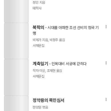
정민 지음
태학사
북학의
- 시대를 아파한 조선 선비의 청국 기
행
박제가 지음, 박정주 옮김
서해문집
계축일기
- 인목대비 서궁에 갇히다
작자 미상, 조재현 옮김
서해문집
정약용의 목민심서
한양원 엮음