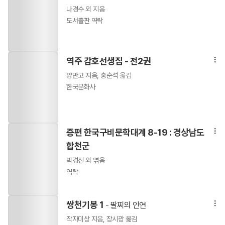
나경수 외 지음
도서출판 역락
역주 감호선생집 - 전2권
양만고 지음, 홍순석 옮김
한국문화사
증편 한국구비문학대계 8-19 : 경상남도
합천군
박경신 외 엮음
역락
쌍천기봉 1
- 팔찌의 인연
작자미상 지음, 장시광 옮김