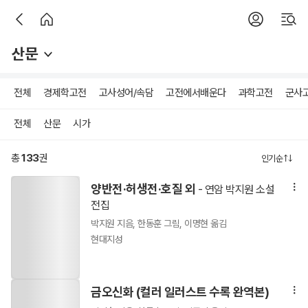
산문
전체
경제학고전
고사성어/속담
고전에서배운다
과학고전
군사
전체
산문
시가
총
133
권
인기순
양반전·허생전·호질 외
- 연암 박지원 소설
전집
박지원 지음, 한동훈 그림, 이명현 옮김
현대지성
금오신화 (컬러 일러스트 수록 완역본)