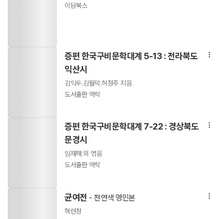
이담북스
증편 한국구비문학대계 5-13 : 전라북도
익산시
김익두.김월덕.허정주 지음
도서출판 역락
증편 한국구비문학대계 7-22 : 경상북도
문경시
임재해 외 엮음
도서출판 역락
균여전
- 천연색 영인본
혁련정