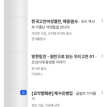
한국고전여성열전, 해동염사
- 우리 역사
속 이름난 여성들을 만나다
차상찬 지음, 조지형.박가희 옮김
청아출판사
방한림전 - 원전으로 읽는 우리고전 01
-
조선시대 동성혼 이야기
장시광 옮김
이담북스
[요약발췌본] 체수유병집
- 글밭의 이삭줍
기
정민 지음, 이유태 낭독