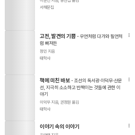
이순신 지음, 송찬섭 옮김
서해문집
고전, 발견의 기쁨
- 우연처럼 다가와 필연처
럼 빠져든
정민 지음
태학사
책에 미친 바보
- 조선의 독서광·이덕무·산문
선, 지극히 소소하고 반짝이는 것들에 관한 이
야기
이덕무 지음, 권정원 옮김
태학사
이야기 속의 이야기