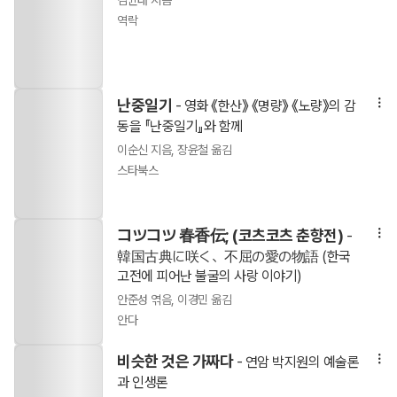
김균태 지음
역락
난중일기
- 영화 《한산》 《명량》 《노량》의 감
동을 『난중일기』와 함께
이순신 지음, 장윤철 옮김
스타북스
コツコツ 春香伝; (코츠코츠 춘향전)
-
韓国古典に咲く、不屈の愛の物語 (한국
고전에 피어난 불굴의 사랑 이야기)
안준성 엮음, 이경민 옮김
안다
비슷한 것은 가짜다
- 연암 박지원의 예술론
과 인생론