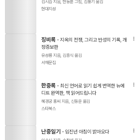
김시습 지음, 한동훈 그림, 김풍기 옮김
현대지성
징비록
- 지옥의 전쟁, 그리고 반성의 기록, 개
정증보판
유성룡 지음, 김흥식 옮김
서해문집
한중록
- 최신 언어로 읽기 쉽게 번역한 뉴에
디트 완역판, 책 읽어드립니다
혜경궁 홍씨 지음, 신동운 옮김
스타북스
난중일기
- 임진년 아침이 밝아오다