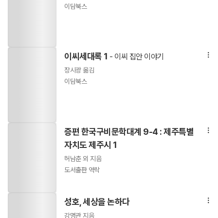
이담북스
이씨세대록 1
- 이씨 집안 이야기
장시광 옮김
이담북스
증편 한국구비문학대계 9-4 : 제주특별
자치도 제주시 1
허남춘 외 지음
도서출판 역락
성호, 세상을 논하다
강명관 지음