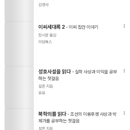
김영사
이씨세대록 2
- 이씨 집안 이야기
장시광 옮김
이담북스
성호사설을 읽다
- 실학 사상과 이익을 공부
하는 첫걸음
설흔 지음
유유
북학의를 읽다
- 조선의 이용후생 사상과 박
제가를 공부하는 첫걸음
설흔 지음