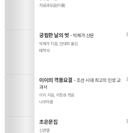
자음과모음(이룸)
궁핍한 날의 벗
- 박제가 산문
박제가 지음, 안대회 옮김
태학사
이이의 격몽요결
- 조선 시대 최고의 인성 교
과서
이이 지음, 이창성 엮음
나무의꿈
초은문집
신관열