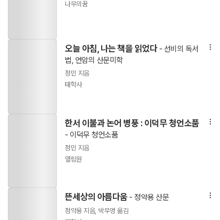
나무의꿈
오늘 아침, 나는 책을 읽었다
- 선비의 독서
법, 연암의 산문미학
정민 지음
태학사
한서 이불과 논어 병풍 : 이덕무 청언소품
- 이덕무 청언소품
정민 지음
열림원
뜬세상의 아름다움
- 정약용 산문
정약용 지음, 박무영 옮김